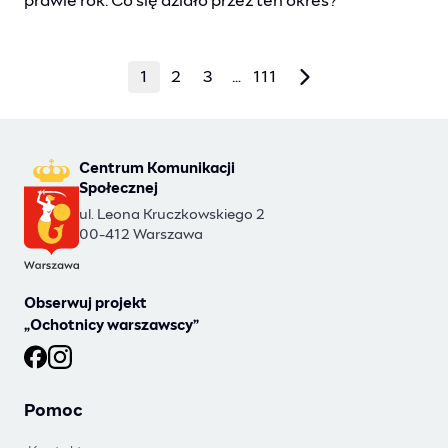
prawie rok. Co się działo przez ten okres?
1
2
3
…
111
Centrum Komunikacji
Społecznej
ul. Leona Kruczkowskiego 2
00-412 Warszawa
Obserwuj projekt
„Ochotnicy warszawscy”
Ochotnicy warszawscy na Facebooku
Ochotnicy warszawscy na Instagramie
Pomoc