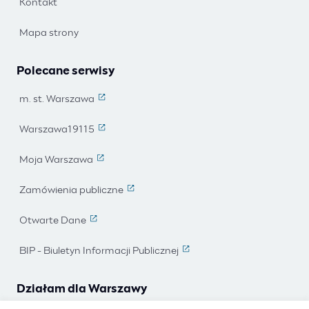
Kontakt
Mapa strony
Polecane serwisy
m. st. Warszawa
(Link prowadzi do strony zewnętrznej)
Warszawa19115
(Link prowadzi do strony zewnętrznej)
Moja Warszawa
(Link prowadzi do strony zewnętrznej)
Zamówienia publiczne
(Link prowadzi do strony zewnętrznej)
Otwarte Dane
(Link prowadzi do strony zewnętrznej)
BIP - Biuletyn Informacji Publicznej
(Link prowadzi do strony ze
Działam dla Warszawy