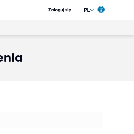
PL
Zaloguj się
Wybierz język
Choose l
Polski
enia