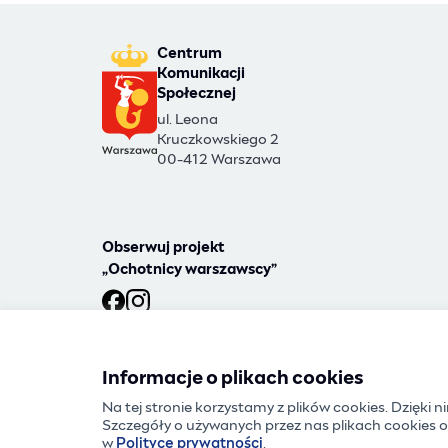
Centrum
Komunikacji
Społecznej
ul. Leona
Kruczkowskiego 2
00-412 Warszawa
Obserwuj projekt
„Ochotnicy warszawscy”
Ochotnicy warszawscy na Facebooku
Ochotnicy warszawscy na Instagramie
Informacje o plikach cookies
Na tej stronie korzystamy z plików cookies. Dzięki 
Szczegóły o używanych przez nas plikach cookies
w
Polityce prywatności
.