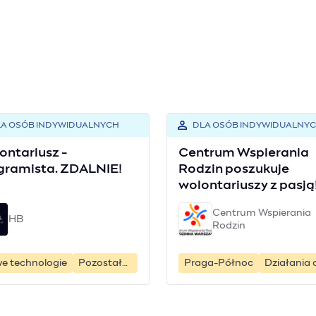
A OSÓB INDYWIDUALNYCH
DLA OSÓB INDYWIDUALNY
ontariusz -
Centrum Wspierania
gramista. ZDALNIE!
Rodzin poszukuje
wolontariuszy z pasją
Centrum Wspierania
HB
Rodzin
e technologie
Pozostałe działania
Praga-Północ