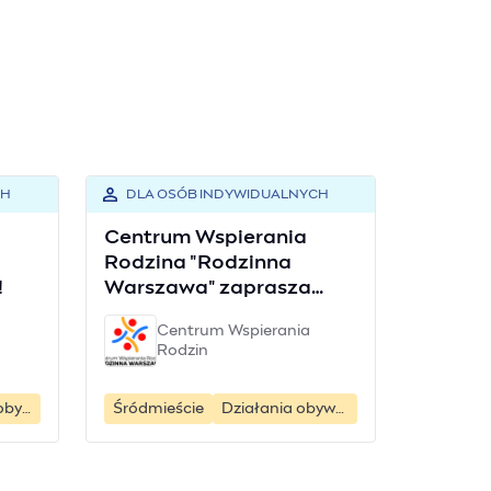
CH
DLA OSÓB INDYWIDUALNYCH
Centrum Wspierania
Rodzina "Rodzinna
!
Warszawa" zaprasza
studentów i absolwentów
Centrum Wspierania
na wolontariat
Rodzin
Działania obywatelskie
Śródmieście
Działania obywatelskie