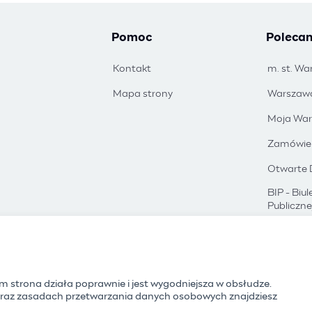
Pomoc
Polecan
Kontakt
m. st. W
Mapa strony
Warszaw
Moja Wa
Zamówien
Otwarte
BIP - Biu
Publiczne
Polity
nim strona działa poprawnie i jest wygodniejsza w obsłudze.
 oraz zasadach przetwarzania danych osobowych znajdziesz