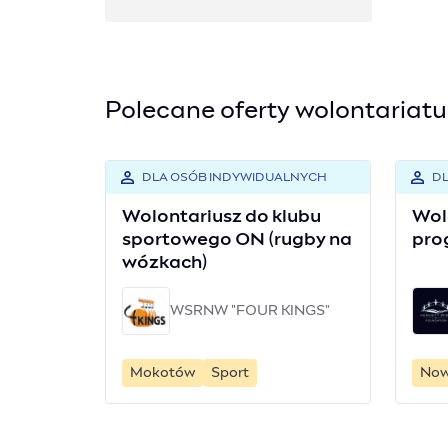
Polecane oferty wolontariatu
DLA OSÓB INDYWIDUALNYCH
DL
Wolontariusz do klubu
Wol
sportowego ON (rugby na
pro
wózkach)
WSRNW "FOUR KINGS"
Mokotów
Sport
Now