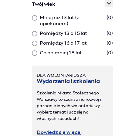
Twój wiek
Mniej niż 13 lat (z
(
0
)
opiekunem)
Pomiędzy 13 a 15 lat
(
0
)
Pomiędzy 16 a 17 lat
(
0
)
Co najmniej 18 lat
(
0
)
DLA WOLONTARIUSZA
Wydarzenia i szkolenia
Szkolenia Miasta Stołecznego
Warszawy to szansa na rozwój i
poznanie innych wolontariuszy –
wybierz temat i ucz się na
własnych zasadach!
Dowiedz się więcej