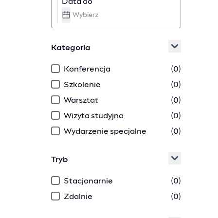
Data do
Kategoria
Konferencja
(
0
)
Szkolenie
(
0
)
Warsztat
(
0
)
Wizyta studyjna
(
0
)
Wydarzenie specjalne
(
0
)
Tryb
Stacjonarnie
(
0
)
Zdalnie
(
0
)