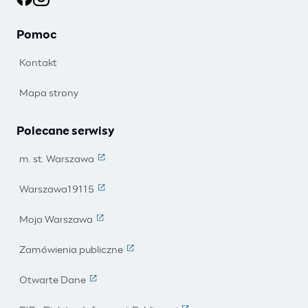
Ochotnicy warszawscy na Facebooku
Ochotnicy warszawscy na Instagramie
Pomoc
Kontakt
Mapa strony
Polecane serwisy
m. st. Warszawa
(Link prowadzi do strony zewnętrznej)
Warszawa19115
(Link prowadzi do strony zewnętrznej)
Moja Warszawa
(Link prowadzi do strony zewnętrznej)
Zamówienia publiczne
(Link prowadzi do strony zewnętrznej)
Otwarte Dane
(Link prowadzi do strony zewnętrznej)