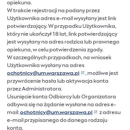
opiekuna.
W trakcie rejestracji na podany przez
Użytkownika adres e-mail wysyłany jest link
potwierdzający. W przypadku Użytkownika,
który nie ukończył 18 lat, link potwierdzający
jest wysyłany na adres rodzica lub prawnego
opiekuna, w celu potwierdzenia zgody.
W szczególnych przypadkach, na wniosek
Użytkownika wysłany na adres
ochotnicy@um.warszawa.pl
, możliwe jest
(Link otwiera się w 
przywrócenie hasła lub aktywacja konta
przez Administratora.
Usunięcie konta Odbiorcy lub Organizatora
odbywa się na żądanie wysłane na adres e-
mail:
ochotnicy@um.warszawa.pl
z adresu
(Link otwiera 
e-mail przypisanego do danego rodzaju
konta.