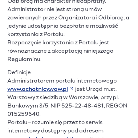
Odbiorcą ma charakter nieodpłatny.
Administrator nie jest stroną umów
zawieranych przez Organizatora i Odbiorcę, a
jedynie udostępnia bezpłatnie możliwość
korzystania z Portalu.
Rozpoczęcie korzystania z Portalu jest
równoznaczne z akceptacją niniejszego
Regulaminu.
Definicje
Administratorem portalu internetowego
www.ochotnicy.waw.pl
jest Urząd m.st.
(Link prowadzi do strony
Warszawy z siedzibą w Warszawie, przy pl.
Bankowym 3/5, NIP 525-22-48-481, REGON
015259640.
Portalu – rozumie się przez to serwis
internetowy dostępny pod adresem