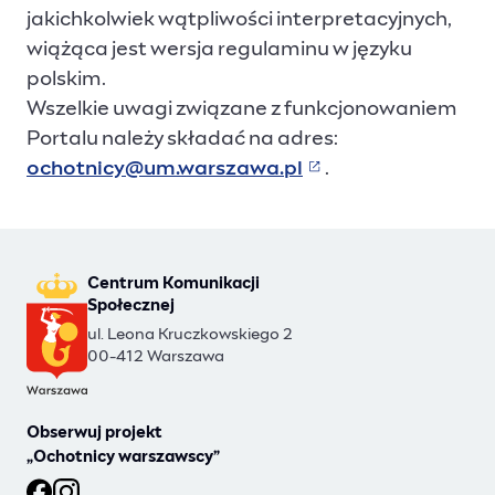
jakichkolwiek wątpliwości interpretacyjnych,
wiążąca jest wersja regulaminu w języku
polskim.
Wszelkie uwagi związane z funkcjonowaniem
Portalu należy składać na adres:
ochotnicy@um.warszawa.pl
.
(Link otwiera się w 
Centrum Komunikacji
Społecznej
ul. Leona Kruczkowskiego 2
00-412 Warszawa
Obserwuj projekt
„Ochotnicy warszawscy”