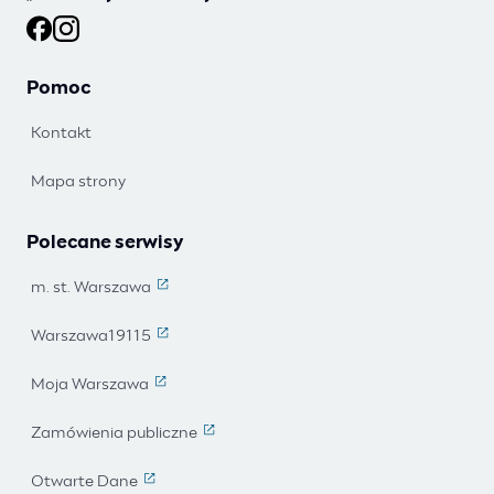
Ochotnicy warszawscy na Facebooku
Ochotnicy warszawscy na Instagramie
Pomoc
Kontakt
Mapa strony
Polecane serwisy
m. st. Warszawa
(Link prowadzi do strony zewnętrznej)
Warszawa19115
(Link prowadzi do strony zewnętrznej)
Moja Warszawa
(Link prowadzi do strony zewnętrznej)
Zamówienia publiczne
(Link prowadzi do strony zewnętrznej)
Otwarte Dane