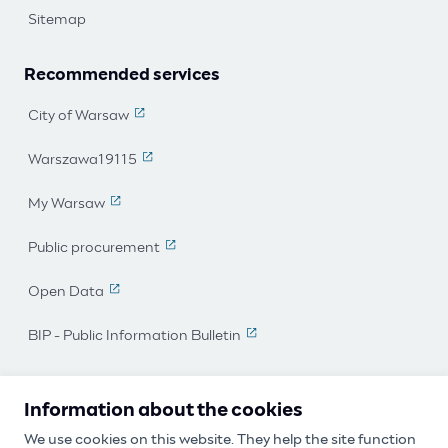
Sitemap
Recommended services
City of Warsaw
(The link leads to an external page)
Warszawa19115
(The link leads to an external page)
My Warsaw
(The link leads to an external page)
Public procurement
(The link leads to an external page)
Open Data
(The link leads to an external page)
BIP - Public Information Bulletin
(The link leads to an external 
I work for Warsaw
Information about the cookies
Participatory Budget
We use cookies on this website. They help the site function
(The link leads to an external page)