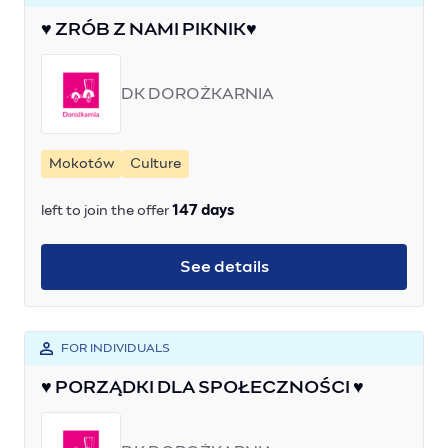
♥ ZRÓB Z NAMI PIKNIK♥
DK DOROŻKARNIA
Mokotów
Culture
left to join the offer
147 days
See details
FOR INDIVIDUALS
♥ PORZĄDKI DLA SPOŁECZNOŚCI ♥