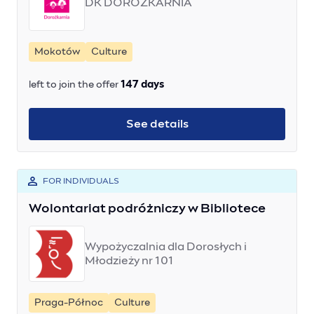
DK DOROŻKARNIA
Mokotów
Culture
left to join the offer
147 days
See details
FOR INDIVIDUALS
Wolontariat podróżniczy w Bibliotece
Wypożyczalnia dla Dorosłych i
Młodzieży nr 101
Praga-Północ
Culture