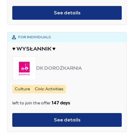
See details
FOR INDIVIDUALS
♥ WYSŁANNIK ♥
DK DOROŻKARNIA
Culture
Civic Activities
left to join the offer
147 days
See details